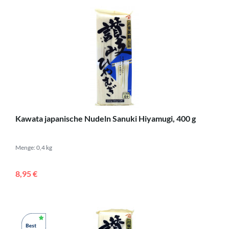
Kawata japanische Nudeln Sanuki Hiyamugi, 400 g
Menge: 0,4 kg
8,95 €